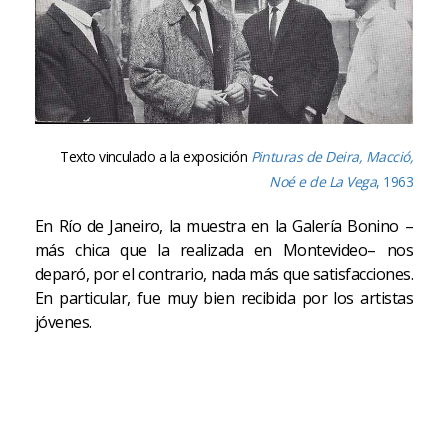
Texto vinculado a la exposición
Pinturas de Deira, Macció,
Noé e de La Vega
, 1963
En Río de Janeiro, la muestra en la Galería Bonino –
más chica que la realizada en Montevideo– nos
deparó, por el contrario, nada más que satisfacciones.
En particular, fue muy bien recibida por los artistas
jóvenes.
Luis Felipe Noé. "TESTIMONIO: Pinturas de Deira,
Macció, Noé e de La Vega (1963), Galería Bonino, Río
de Janeiro", en Mi viaje: cuaderno de bitácora,