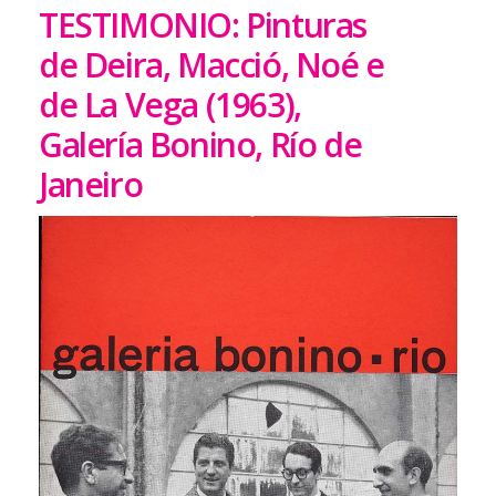
TESTIMONIO: Pinturas
de Deira, Macció, Noé e
de La Vega (1963),
Galería Bonino, Río de
Janeiro