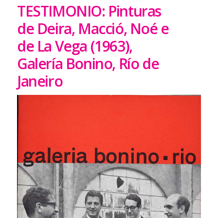
TESTIMONIO: Pinturas
de Deira, Macció, Noé e
de La Vega (1963),
Galería Bonino, Río de
Janeiro