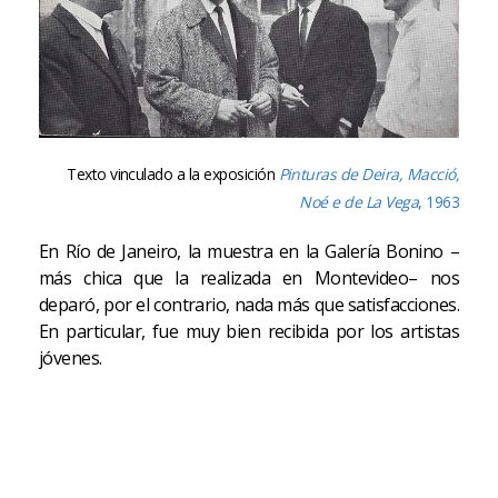
Texto vinculado a la exposición
Pinturas de Deira, Macció,
Noé e de La Vega
, 1963
En Río de Janeiro, la muestra en la Galería Bonino –
más chica que la realizada en Montevideo– nos
deparó, por el contrario, nada más que satisfacciones.
En particular, fue muy bien recibida por los artistas
jóvenes.
Luis Felipe Noé. "TESTIMONIO: Pinturas de Deira,
Macció, Noé e de La Vega (1963), Galería Bonino, Río
de Janeiro", en Mi viaje: cuaderno de bitácora,