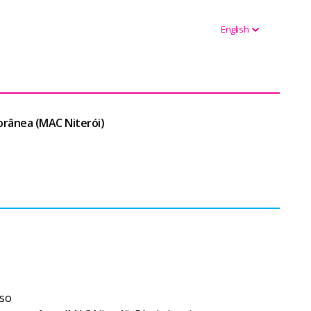
English
rânea (MAC Niterói)
oso