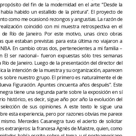
propósito del fin de la modernidad en el arte: “Desde la
abía habido un estallido de la pintura”. El proyecto de
anto como me ocasionó rezongos y angustias. La razón de
ealización coincidió con mi muestra retrospectiva en el
e Río de Janeiro. Por este motivo, unas cinco obras
as que estaban previstas para esta última no viajaron a
NBA. En cambio otras dos, pertenecientes a mi familia –
ión El ser nacional– fueron expuestas sólo tres semanas
Río de Janeiro. Luego de la presentación del director del
lica la intención de la muestra y su organización, aparecen
os sobre nuestro grupo. El primero es naturalmente el de
 Nueva Figuración. Apuntes cincuenta años después”. Este
negra tiene una segunda parte sobre la exposición en sí
rio histórico, es decir, sigue año por año la evolución del
selección de sus opiniones. A este texto le sigue una
bre esta experiencia, pero por razones obvias me parece
 mismo. Mercedes Casanegra tuvo el acierto de solicitar
es extranjeros: la francesa Agnès de Maistre, quien, como
nidades había escrito sobre el tema, y el norteamericano