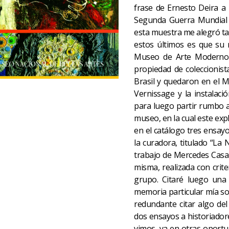
frase de Ernesto Deira a 
Segunda Guerra Mundial h
esta muestra me alegró t
estos últimos es que su r
Museo de Arte Moderno d
propiedad de coleccionist
Brasil y quedaron en el M
Vernissage y la instalac
para luego partir rumbo a 
museo, en la cual este exp
en el catálogo tres ensay
la curadora, titulado “La
trabajo de Mercedes Casa
misma, realizada con crite
grupo. Citaré luego una 
memoria particular mía so
redundante citar algo del
dos ensayos a historiador
vimos, ya en otras oportu