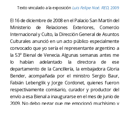
Texto vinculado a la exposición
Luis Felipe Noé. RED
, 2009
El 16 de diciembre de 2008 en el Palacio San Martín del
Ministerio de Relaciones Exteriores, Comercio
Internacional y Culto, la Dirección General de Asuntos
Culturales anunció en un acto público especialmente
convocado que yo sería el representante argentino a
la 53ª Bienal de Venecia. Algunas semanas antes me
lo habían adelantado la directora de ese
departamento de la Cancillería, la embajadora Gloria
Bender, acompañada por el ministro Sergio Baur,
Fabián Lebenglik y Jorge Cordonet, quienes fueron
respectivamente comisario, curador y productor del
envío a esa Bienal a inaugurarse en el mes de junio de
2009. No debo negar que me emocionó muchísimo y
debo confesar que algunas lágrimas corrieron por
mis mejillas. Tal vez era lo que más deseaba, ya que
nunca había sido invitado solo y con mi obra actual a