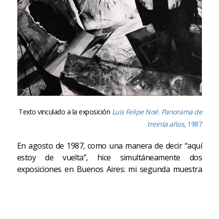
Texto vinculado a la exposición
Luis Felipe Noé. Panorama de
treinta años
, 1987
En agosto de 1987, como una manera de decir “aquí
estoy de vuelta”, hice simultáneamente dos
exposiciones en Buenos Aires: mi segunda muestra
individual en la galería Ruth Benzacar y un panorama
(por no llamarlo retrospectiva) organizado por Hugo
Monzón –director entonces del Museo Sívori– en las
salas que por entonces tenía esa institución en el