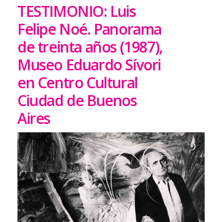
TESTIMONIO: Luis
Felipe Noé. Panorama
de treinta años (1987),
Museo Eduardo Sívori
en Centro Cultural
Ciudad de Buenos
Aires