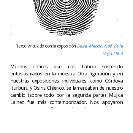
Texto vinculado con la exposición
Deira, Macció, Noé, de la
Vega
, 1963
Muchos críticos que nos habían sostenido
entusiasmados en la muestra Otra figuración y en
nuestras exposiciones individuales, como Córdova
Iturburu y Osiris Chierico, se lamentaban de nuestro
cambio (sobre todo por la segunda parte). Mujica
Lainez fue más contemporizador. Nos apoyaron
realmente Hugo Parpagnoli –quien siempre nos
respaldaba y había realizado el prólogo de la
muestra–, Aldo Pellegrini y Jorge Romero Brest. Este
último, entonces director del Museo Nacional de