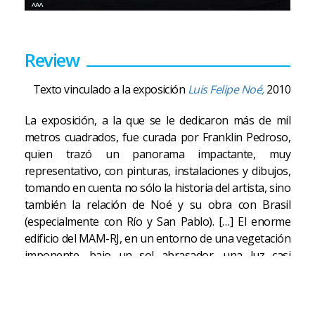
Review
Texto vinculado a la exposición
Luis Felipe Noé,
2010
La exposición, a la que se le dedicaron más de mil
metros cuadrados, fue curada por Franklin Pedroso,
quien trazó un panorama impactante, muy
representativo, con pinturas, instalaciones y dibujos,
tomando en cuenta no sólo la historia del artista, sino
también la relación de Noé y su obra con Brasil
(especialmente con Río y San Pablo). […] El enorme
edificio del MAM-RJ, en un entorno de una vegetación
imponente, bajo un sol abrasador, una luz casi
incandescente y una temperatura alta, constituyen un
entorno en sintonía con la intensa obra de Noé, que
aquí resumida acentúa su carácter libre, expansivo y