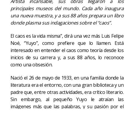
Artista incansable, sus obras llegaron a los
principales museos del mundo. Cada año inaugura
una nueva muestra, y a sus 88 años prepara un libro
donde plasma sus indagaciones sobre el “caos”.
El caos es la vida misma”, dirá una vez más Luis Felipe
Noé, “Yuyo”, como prefiere que lo llamen. Está
interesado en entender el caos como teoría desde los
inicios de su carrera y, a sus 88 años, lo reconoce
como una obsesión.
Nació el 26 de mayo de 1933, en una familia donde la
literatura era el entorno, con una gran biblioteca y un
padre que, entre otras actividades, era crítico literario.
Sin embargo, al pequeño Yuyo le atraían las
imágenes más que las palabras, y su pasión por el
arte fue creciendo con él. “Siempre quise ser pintor,
pero no sabía si podía aspirar a eso, porque antes no
se sabía aproximar a los chicos a la pintura, como en