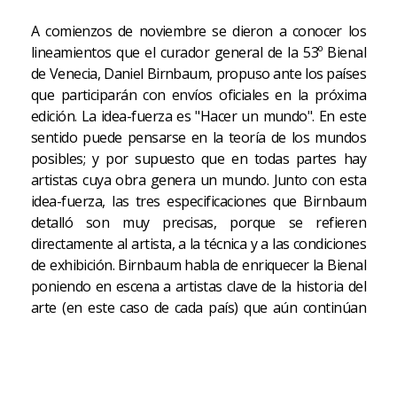
A comienzos de noviembre se dieron a conocer los
lineamientos que el curador general de la 53º Bienal
de Venecia, Daniel Birnbaum, propuso ante los países
que participarán con envíos oficiales en la próxima
edición. La idea-fuerza es "Hacer un mundo". En este
sentido puede pensarse en la teoría de los mundos
posibles; y por supuesto que en todas partes hay
artistas cuya obra genera un mundo. Junto con esta
idea-fuerza, las tres especificaciones que Birnbaum
detalló son muy precisas, porque se refieren
directamente al artista, a la técnica y a las condiciones
de exhibición. Birnbaum habla de enriquecer la Bienal
poniendo en escena a artistas clave de la historia del
arte (en este caso de cada país) que aún continúan
productivos, y que han sido y siguen siendo una gran
influencia en las generaciones que le siguen. Luego
propone que más allá del respeto por todas las
técnicas y lenguajes contemporáneos, la mirada