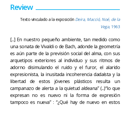
Review
Texto vinculado a la exposición
Deira, Macció, Noé, de la
Vega,
1963
[...] En nuestro pequeño ambiente, tan medido como
una sonata de Vivaldi o de Bach, adonde la geometría
es aún parte de la previsión social del alma, con sus
arquetipos exteriores al individuo y sus ritmos de
adorno disimulando el ruido y el furor, el alarido
expresionista, la inusitada incoherencia dadaísta y la
libertad de estos jóvenes plásticos resulta un
campanazo de alerta a la quietud aldeana” (...)“lo que
expresan no es nuevo ni la forma de expresión
tampoco es nueva” : “¿Qué hay de nuevo en estos
jóvenes americanos? La pasión; el inocente y sabio
desaire; la espontaneidad; el buceo con detenimiento;
el renegar del esteticismo, de la búsqueda; la síntesis
de procedimientos y técnicas. ”Porque estos