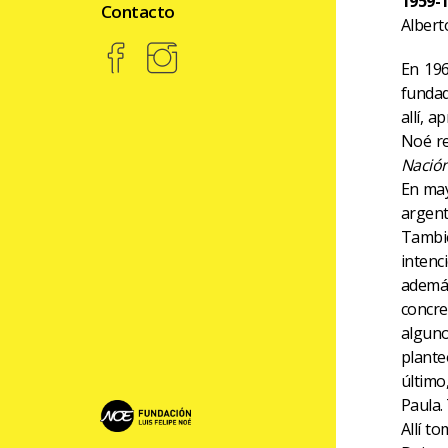
1959-
Contacto
Albert
En 196
fundad
allí, 
Noé re
Nació
En may
argenti
Tambié
intenc
además
concre
alguno
plante
último
Paula.
Allí t