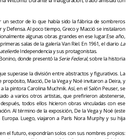
lería Witcomb. Durante la inauguración, trabó amistad con
r un sector de lo que había sido la fábrica de sombreros
r y Defensa. Al poco tiempo, Greco y Macció se instalaron
asionalmente algunas obras grandes en ese lugar.Ese año,
primeras salas de la galería Van Riel. En 1961, el diario
La
atelier
de Independencia y sus protagonistas.
 Bonino, donde presentó la
Serie Federal
, sobre la historia
superase la división entre abstractos y figurativos. La
 propósito, Macció, De la Vega y Noé invitaron a Deira, y
 la pintora Carolina Muchnik. Así, en el Salón Peuser, se
cado a varios otros artistas, que prefirieron abstenerse,
después, todos ellos hicieron obras vinculadas con ese
ión. Al término de la exposición, De la Vega y Noé (este
a Europa. Luego, viajaron a París Nora Murphy y su hija
 en el futuro, expondrían solos con sus nombres propios: