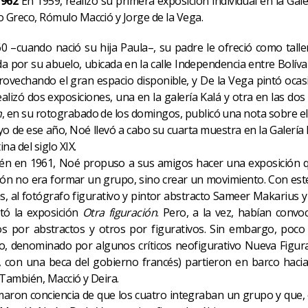
1962
En 1959, realizó su primera exposición individual en la Ga
o Greco, Rómulo Macció y Jorge de la Vega.
0 –cuando nació su hija Paula–, su padre le ofreció como talle
a por su abuelo, ubicada en la calle Independencia entre Bolíva
aprovechando el gran espacio disponible, y De la Vega pintó oc
alizó dos exposiciones, una en la galería Kalá y otra en las dos 
n
, en su rotograbado de los domingos, publicó una nota sobre el
o de ese año, Noé llevó a cabo su cuarta muestra en la Galería
na del siglo XIX.
n en 1961, Noé propuso a sus amigos hacer una exposición que 
ión no era formar un grupo, sino crear un movimiento. Con este
, al fotógrafo figurativo y pintor abstracto Sameer Makarius y a
tó la exposición
Otra figuración
. Pero, a la vez, habían convo
s por abstractos y otros por figurativos. Sin embargo, poco 
o, denominado por algunos críticos neofigurativo Nueva Figurac
, con una beca del gobierno francés) partieron en barco haci
 También, Macció y Deira.
omaron conciencia de que los cuatro integraban un grupo y que,