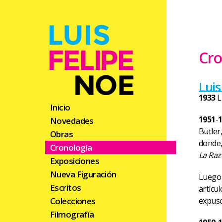
Cro
Luis
1933
L
Inicio
1951
-
Novedades
Butler
Obras
donde,
Cronología
La Ra
Exposiciones
Nueva Figuración
Luego 
Escritos
artícu
expuso
Colecciones
Filmografía