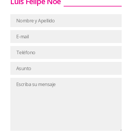
Luis Felipe Noé