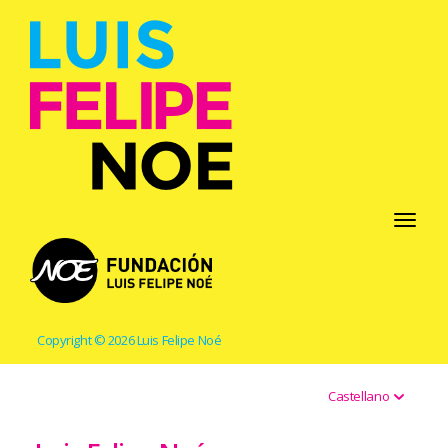
Toggle
navigati
Copyright © 2026 Luis Felipe Noé
Castellano